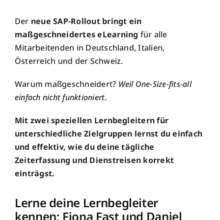
Der
neue SAP-Rollout
bringt ein
maßgeschneidertes eLearning
für alle
Mitarbeitenden in Deutschland, Italien,
Österreich und der Schweiz.
Warum
maßgeschneidert
?
Weil
One
-Size-
fits
-all
einfach nicht funktioniert
.
Mit zwei speziellen Lernbegleitern für
unterschiedliche Zielgruppen lernst du einfach
und effektiv, wie du deine tägliche
Zeiterfassung und Dienstreisen
korrekt
einträgst
.
Lerne deine Lernbegleiter
kennen
: Fiona Fast
u
nd Daniel