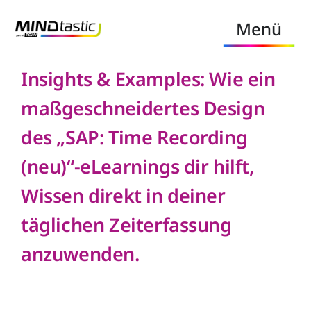
Zum
Menü
Inhalt
springen
Insights & Examples: Wie ein
MINDtastic
maßgeschneidertes Design
MINDtastic Academy
des „SAP: Time Recording
LearningHub
(neu)“-eLearnings dir hilft,
MINDtastic Club
Wissen direkt in deiner
täglichen Zeiterfassung
MINDtastic Forum
anzuwenden.
MINDtastic Podcast
MINDtastic Workshop Facilitation &
Coaching