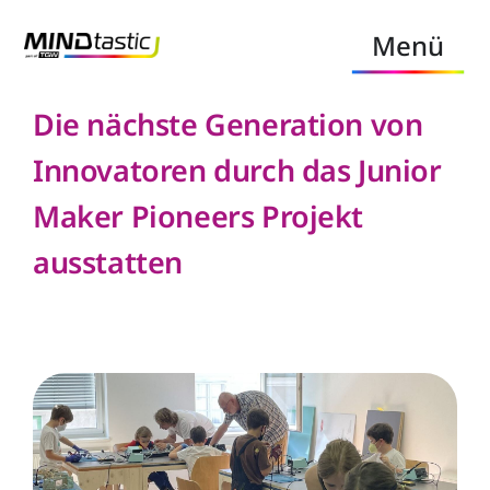
Zum
Menü
Inhalt
springen
Die nächste Generation von
MINDtastic
Innovatoren durch das Junior
MINDtastic Academy
Maker Pioneers Projekt
LearningHub
ausstatten
MINDtastic Club
MINDtastic Forum
MINDtastic Podcast
MINDtastic Workshop Facilitation &
Coaching